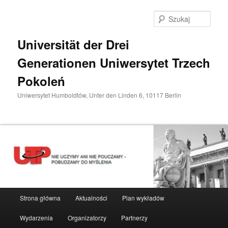
Przeskocz
do
Szuka
tekstu
Universität der Drei
Generationen Uniwersytet Trzech
Pokoleń
Uniwersytet Humboldtów, Unter den Linden 6, 10117 Berlin
Główne
Strona główna
Aktualności
Plan wykładów
menu
Wydarzenia
Organizatorzy
Partnerzy