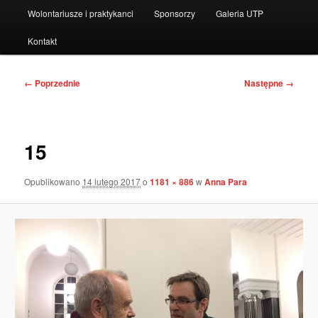
Wolontariusze i praktykanci
Sponsorzy
Galeria UTP
Kontakt
Nawigacja
← Poprzednie
Następne →
po
obrazkach
15
Opublikowano
14 lutego 2017
o
1181 × 886
w
Anna Para