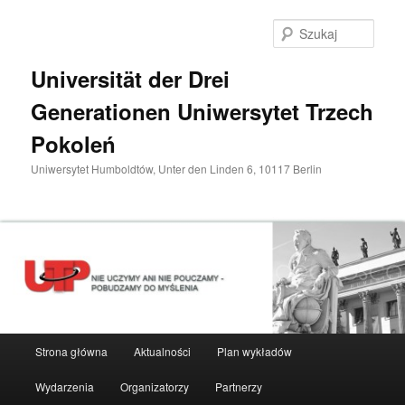
Przeskocz
do
Szuka
tekstu
Universität der Drei
Generationen Uniwersytet Trzech
Pokoleń
Uniwersytet Humboldtów, Unter den Linden 6, 10117 Berlin
Główne
Strona główna
Aktualności
Plan wykładów
menu
Wydarzenia
Organizatorzy
Partnerzy