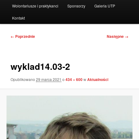
Wolontariusze i praktykanci
Sponsorzy
Galeria UTP
Kontakt
Nawigacja
← Poprzednie
Następne →
po
obrazkach
wyklad14.03-2
Opublikowano
29 marca 2021
o
434 × 600
w
Aktualności