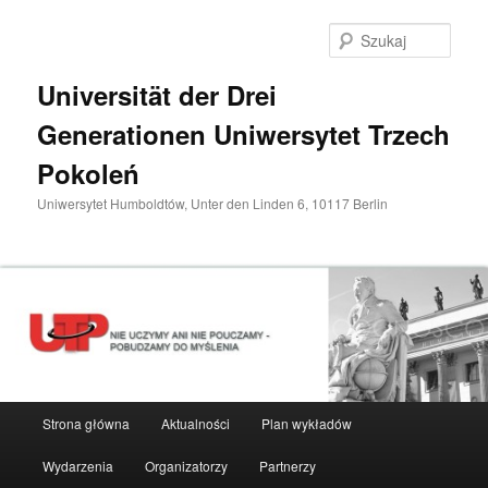
Przeskocz
do
Szuka
tekstu
Universität der Drei
Generationen Uniwersytet Trzech
Pokoleń
Uniwersytet Humboldtów, Unter den Linden 6, 10117 Berlin
Główne
Strona główna
Aktualności
Plan wykładów
menu
Wydarzenia
Organizatorzy
Partnerzy