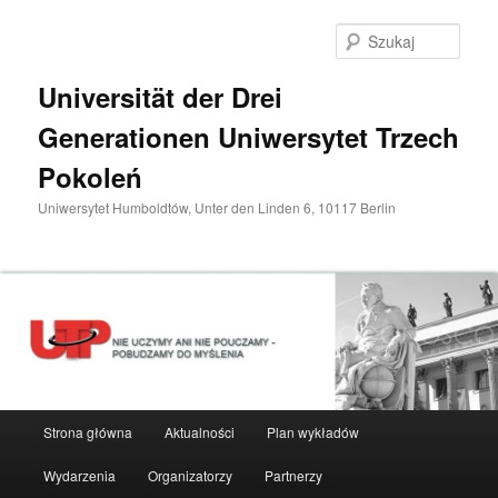
Przeskocz
do
Szuka
tekstu
Universität der Drei
Generationen Uniwersytet Trzech
Pokoleń
Uniwersytet Humboldtów, Unter den Linden 6, 10117 Berlin
Główne
Strona główna
Aktualności
Plan wykładów
menu
Wydarzenia
Organizatorzy
Partnerzy