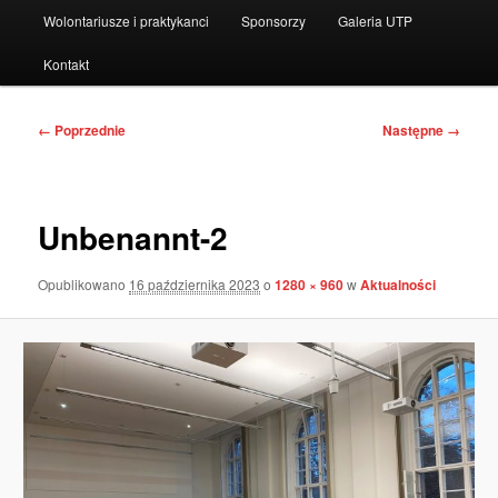
Wolontariusze i praktykanci
Sponsorzy
Galeria UTP
Kontakt
Nawigacja
← Poprzednie
Następne →
po
obrazkach
Unbenannt-2
Opublikowano
16 października 2023
o
1280 × 960
w
Aktualności