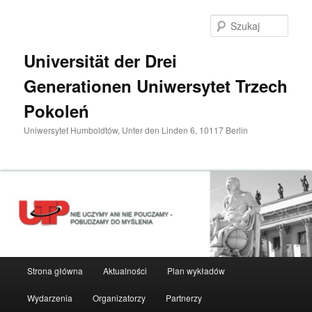
Przeskocz
do
Szuka
tekstu
Universität der Drei
Generationen Uniwersytet Trzech
Pokoleń
Uniwersytet Humboldtów, Unter den Linden 6, 10117 Berlin
Główne
Strona główna
Aktualności
Plan wykładów
menu
Wydarzenia
Organizatorzy
Partnerzy