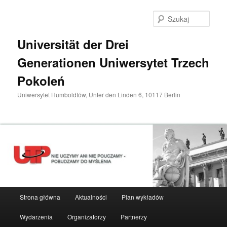
Przeskocz
do
Szuka
tekstu
Universität der Drei
Generationen Uniwersytet Trzech
Pokoleń
Uniwersytet Humboldtów, Unter den Linden 6, 10117 Berlin
Główne
Strona główna
Aktualności
Plan wykładów
menu
Wydarzenia
Organizatorzy
Partnerzy