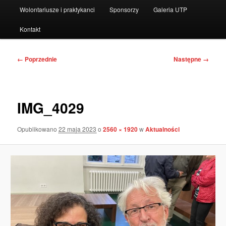
Wolontariusze i praktykanci
Sponsorzy
Galeria UTP
Kontakt
Nawigacja
← Poprzednie
Następne →
po
obrazkach
IMG_4029
Opublikowano
22 maja 2023
o
2560 × 1920
w
Aktualności