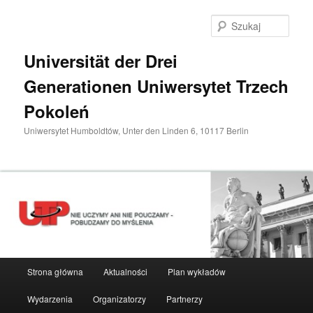
Przeskocz
do
Szuka
tekstu
Universität der Drei
Generationen Uniwersytet Trzech
Pokoleń
Uniwersytet Humboldtów, Unter den Linden 6, 10117 Berlin
Główne
Strona główna
Aktualności
Plan wykładów
menu
Wydarzenia
Organizatorzy
Partnerzy