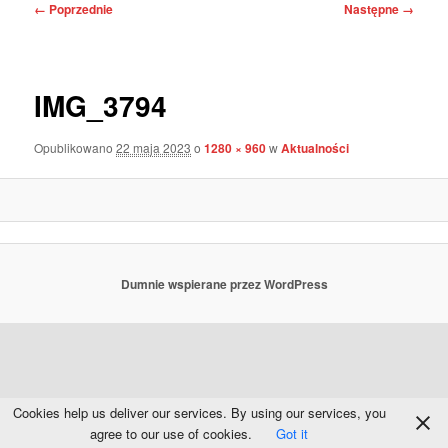
Nawigacja
← Poprzednie
Następne →
po
obrazkach
IMG_3794
Opublikowano
22 maja 2023
o
1280 × 960
w
Aktualności
Dumnie wspierane przez WordPress
Cookies help us deliver our services. By using our services, you
agree to our use of cookies.
Got it