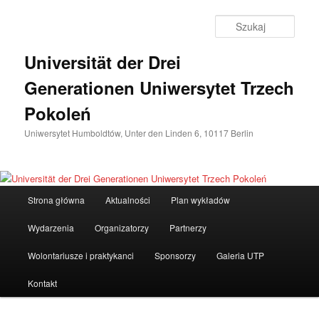
Przeskocz
do
Szuka
tekstu
Universität der Drei
Generationen Uniwersytet Trzech
Pokoleń
Uniwersytet Humboldtów, Unter den Linden 6, 10117 Berlin
Główne
Strona główna
Aktualności
Plan wykładów
menu
Wydarzenia
Organizatorzy
Partnerzy
Wolontariusze i praktykanci
Sponsorzy
Galeria UTP
Kontakt