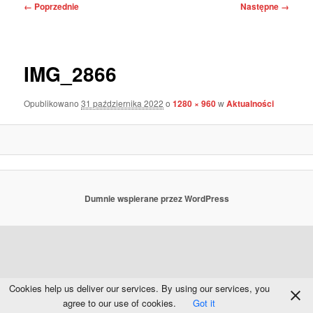
Nawigacja
← Poprzednie
Następne →
po
obrazkach
IMG_2866
Opublikowano
31 października 2022
o
1280 × 960
w
Aktualności
Dumnie wspierane przez WordPress
Cookies help us deliver our services. By using our services, you
agree to our use of cookies.
Got it