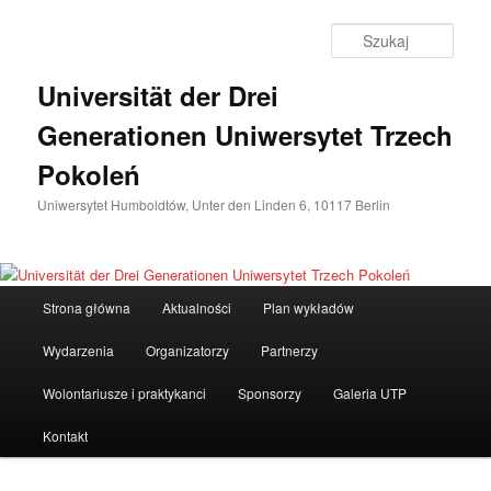
Przeskocz
do
Szuka
tekstu
Universität der Drei
Generationen Uniwersytet Trzech
Pokoleń
Uniwersytet Humboldtów, Unter den Linden 6, 10117 Berlin
Główne
Strona główna
Aktualności
Plan wykładów
menu
Wydarzenia
Organizatorzy
Partnerzy
Wolontariusze i praktykanci
Sponsorzy
Galeria UTP
Kontakt