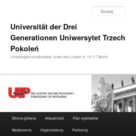
Przeskocz
do
Szuka
tekstu
Universität der Drei
Generationen Uniwersytet Trzech
Pokoleń
Uniwersytet Humboldtów, Unter den Linden 6, 10117 Berlin
Główne
Strona główna
Aktualności
Plan wykładów
menu
Wydarzenia
Organizatorzy
Partnerzy