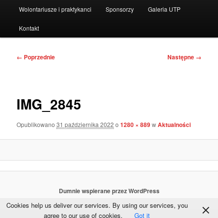
Wolontariusze i praktykanci
Sponsorzy
Galeria UTP
Kontakt
Nawigacja
← Poprzednie
Następne →
po
obrazkach
IMG_2845
Opublikowano
31 października 2022
o
1280 × 889
w
Aktualności
Dumnie wspierane przez WordPress
Cookies help us deliver our services. By using our services, you
agree to our use of cookies.
Got it