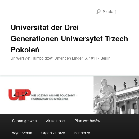
Przeskocz
do
Szuka
tekstu
Universität der Drei
Generationen Uniwersytet Trzech
Pokoleń
Uniwersytet Humboldtów, Unter den Linden 6, 10117 Berlin
Główne
Strona główna
Aktualności
Plan wykładów
menu
Wydarzenia
Organizatorzy
Partnerzy