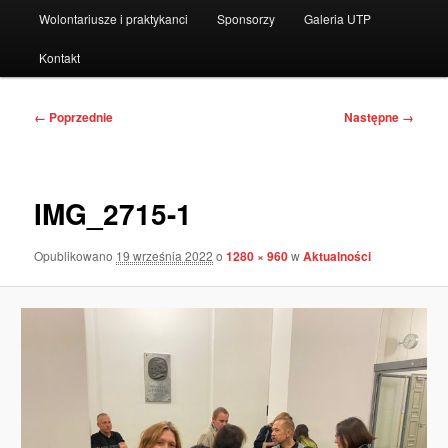
Wolontariusze i praktykanci
Sponsorzy
Galeria UTP
Kontakt
Nawigacja
← Poprzednie
Następne →
po
obrazkach
IMG_2715-1
Opublikowano
19 września 2022
o
1280 × 960
w
Aktualności