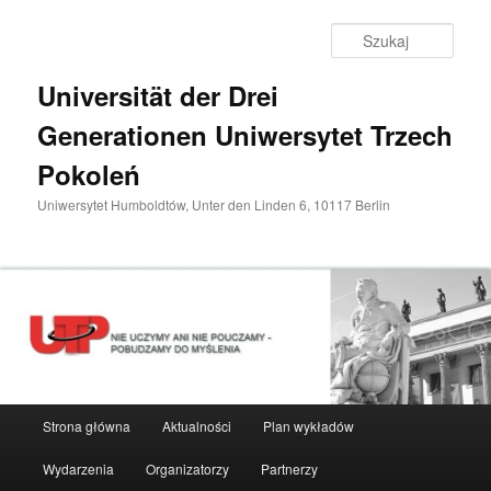
Przeskocz
do
Szuka
tekstu
Universität der Drei
Generationen Uniwersytet Trzech
Pokoleń
Uniwersytet Humboldtów, Unter den Linden 6, 10117 Berlin
Główne
Strona główna
Aktualności
Plan wykładów
menu
Wydarzenia
Organizatorzy
Partnerzy