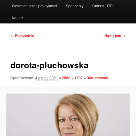
Wolontariusze i praktykanci
Sponsorzy
Galeria UTP
Kontakt
Nawigacja
← Poprzednie
Następne →
po
obrazkach
dorota-pluchowska
Opublikowano
4 marca 2021
o
2560 × 1707
w
Aktualności