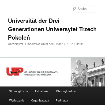
Przeskocz
do
Szuka
tekstu
Universität der Drei
Generationen Uniwersytet Trzech
Pokoleń
Uniwersytet Humboldtów, Unter den Linden 6, 10117 Berlin
Główne
Strona główna
Aktualności
Plan wykładów
menu
Wydarzenia
Organizatorzy
Partnerzy