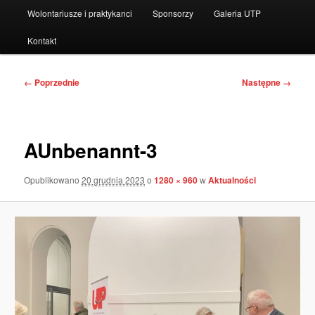
Wolontariusze i praktykanci
Sponsorzy
Galeria UTP
Kontakt
Nawigacja
← Poprzednie
Następne →
po
obrazkach
AUnbenannt-3
Opublikowano
20 grudnia 2023
o
1280 × 960
w
Aktualności