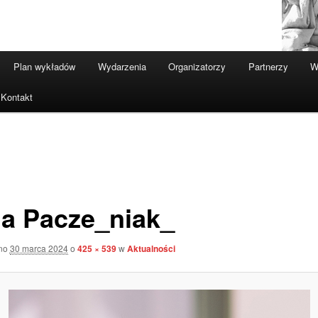
Plan wykładów
Wydarzenia
Organizatorzy
Partnerzy
W
Kontakt
a Pacze_niak_
ano
30 marca 2024
o
425 × 539
w
Aktualności