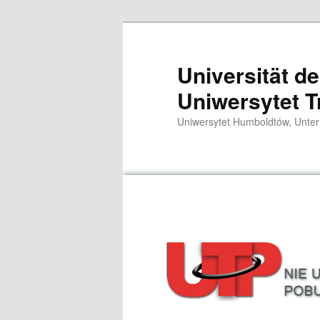
Przeskocz
do
tekstu
Universität d
Uniwersytet T
Uniwersytet Humboldtów, Unter