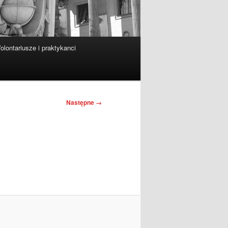
olontariusze i praktykanci
Następne →