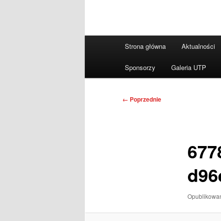
Główne
Strona główna
Aktualności
menu
Sponsorzy
Galeria UTP
Nawigacja
← Poprzednie
po
obrazkach
677
d96
Opublikow