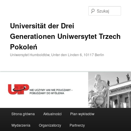
Przeskocz
do
Szuka
tekstu
Universität der Drei
Generationen Uniwersytet Trzech
Pokoleń
Uniwersytet Humboldtów, Unter den Linden 6, 10117 Berlin
Główne
Strona główna
Aktualności
Plan wykładów
menu
Wydarzenia
Organizatorzy
Partnerzy