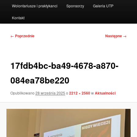
Wolontariusze i praktykanci
Sponsorzy
Galeria UTP
Kontakt
Nawigacja
← Poprzednie
Następne →
po
obrazkach
17fdb4bc-ba49-4678-a870-
084ea78be220
Opublikowano
28 września 2025
o
2212 × 2560
w
Aktualności