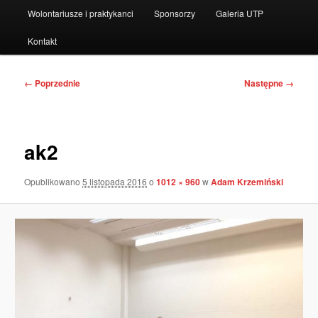
Wolontariusze i praktykanci
Sponsorzy
Galeria UTP
Kontakt
Nawigacja
← Poprzednie
Następne →
po
obrazkach
ak2
Opublikowano
5 listopada 2016
o
1012 × 960
w
Adam Krzemiński