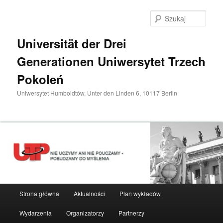
Przeskocz
do
Szuka
tekstu
Universität der Drei
Generationen Uniwersytet Trzech
Pokoleń
Uniwersytet Humboldtów, Unter den Linden 6, 10117 Berlin
Główne
Strona główna
Aktualności
Plan wykładów
menu
Wydarzenia
Organizatorzy
Partnerzy