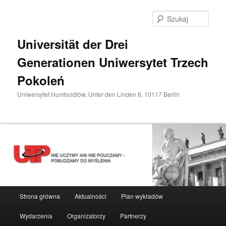
Przeskocz
do
Szuka
tekstu
Universität der Drei
Generationen Uniwersytet Trzech
Pokoleń
Uniwersytet Humboldtów, Unter den Linden 6, 10117 Berlin
Główne
Strona główna
Aktualności
Plan wykładów
menu
Wydarzenia
Organizatorzy
Partnerzy