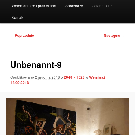
Wolontariusze i praktykanci
Sponsorzy
Galeria UTP
Kontakt
Nawigacja
← Poprzednie
Następne →
po
obrazkach
Unbenannt-9
Opublikowano
2 grudnia 2018
o
2048 × 1523
w
Wernisaż
14.09.2018