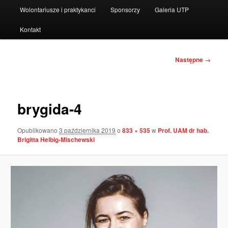
Wolontariusze i praktykanci
Sponsorzy
Galeria UTP
Kontakt
Nawigacja
Następne →
po
obrazkach
brygida-4
Opublikowano
3 października 2019
o
833 × 535
w
Prof. UAM dr hab.
Brigitta Helbig-Mischewski