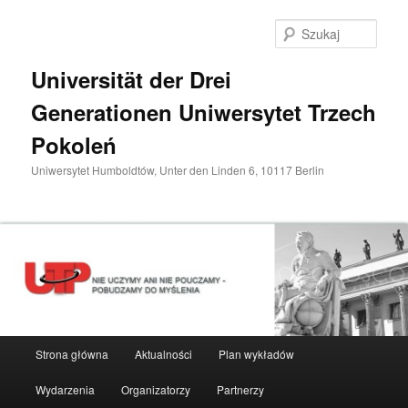
Przeskocz
do
Szuka
tekstu
Universität der Drei
Generationen Uniwersytet Trzech
Pokoleń
Uniwersytet Humboldtów, Unter den Linden 6, 10117 Berlin
Główne
Strona główna
Aktualności
Plan wykładów
menu
Wydarzenia
Organizatorzy
Partnerzy