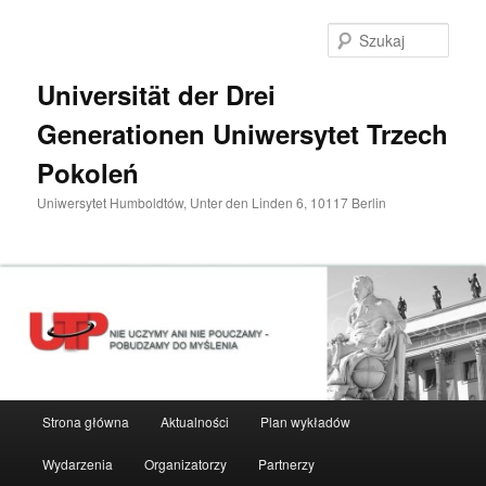
Przeskocz
do
Szuka
tekstu
Universität der Drei
Generationen Uniwersytet Trzech
Pokoleń
Uniwersytet Humboldtów, Unter den Linden 6, 10117 Berlin
Główne
Strona główna
Aktualności
Plan wykładów
menu
Wydarzenia
Organizatorzy
Partnerzy