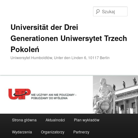
Przeskocz
do
Szuka
tekstu
Universität der Drei
Generationen Uniwersytet Trzech
Pokoleń
Uniwersytet Humboldtów, Unter den Linden 6, 10117 Berlin
Główne
Strona główna
Aktualności
Plan wykładów
menu
Wydarzenia
Organizatorzy
Partnerzy