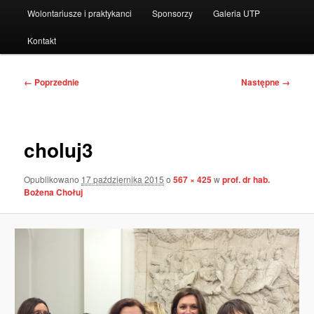
Wolontariusze i praktykanci
Sponsorzy
Galeria UTP
Kontakt
Nawigacja
← Poprzednie
Następne →
po
obrazkach
choluj3
Opublikowano
17 października 2015
o
567 × 425
w
prof. dr hab.
Bożena Chołuj