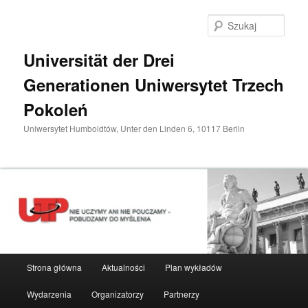
Przeskocz
do
Szuka
tekstu
Universität der Drei
Generationen Uniwersytet Trzech
Pokoleń
Uniwersytet Humboldtów, Unter den Linden 6, 10117 Berlin
Główne
Strona główna
Aktualności
Plan wykładów
menu
Wydarzenia
Organizatorzy
Partnerzy