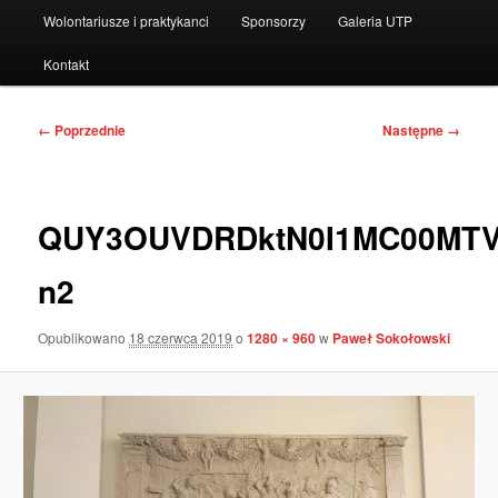
Wolontariusze i praktykanci
Sponsorzy
Galeria UTP
Kontakt
Nawigacja
← Poprzednie
Następne →
po
obrazkach
QUY3OUVDRDktN0I1MC00MTV
n2
Opublikowano
18 czerwca 2019
o
1280 × 960
w
Paweł Sokołowski