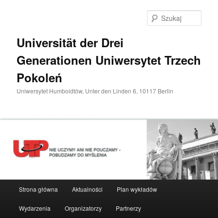
Przeskocz
do
Szuka
tekstu
Universität der Drei
Generationen Uniwersytet Trzech
Pokoleń
Uniwersytet Humboldtów, Unter den Linden 6, 10117 Berlin
Główne
Strona główna
Aktualności
Plan wykładów
menu
Wydarzenia
Organizatorzy
Partnerzy