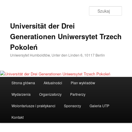
Przeskocz
do
Szuka
tekstu
Universität der Drei
Generationen Uniwersytet Trzech
Pokoleń
Uniwersytet Humboldtów, Unter den Linden 6, 10117 Berlin
Główne
Strona główna
Aktualności
Plan wykładów
menu
Wydarzenia
Organizatorzy
Partnerzy
Wolontariusze i praktykanci
Sponsorzy
Galeria UTP
Kontakt