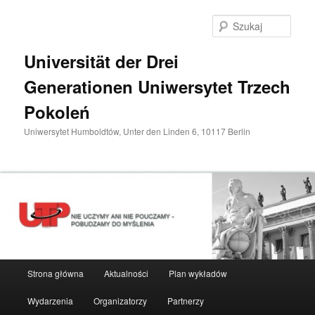
Przeskocz
do
Szuka
tekstu
Universität der Drei
Generationen Uniwersytet Trzech
Pokoleń
Uniwersytet Humboldtów, Unter den Linden 6, 10117 Berlin
Główne
Strona główna
Aktualności
Plan wykładów
menu
Wydarzenia
Organizatorzy
Partnerzy