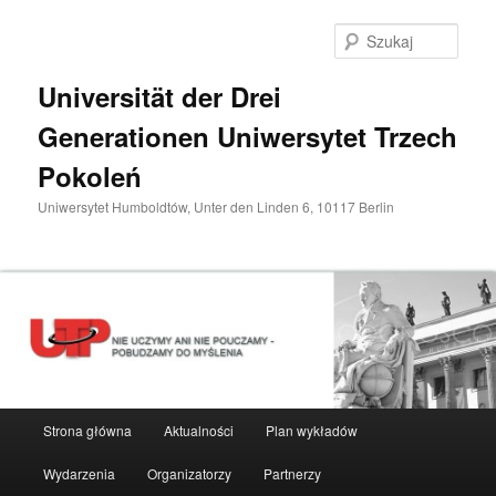
Przeskocz
do
Szuka
tekstu
Universität der Drei
Generationen Uniwersytet Trzech
Pokoleń
Uniwersytet Humboldtów, Unter den Linden 6, 10117 Berlin
Główne
Strona główna
Aktualności
Plan wykładów
menu
Wydarzenia
Organizatorzy
Partnerzy