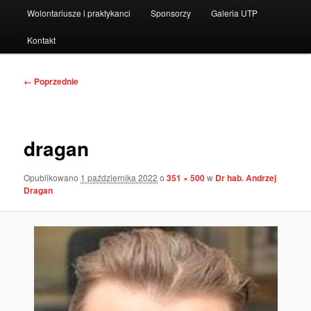
Wolontariusze i praktykanci
Sponsorzy
Galeria UTP
Kontakt
Nawigacja
← Poprzednie
po
obrazkach
dragan
Opublikowano
1 października 2022
o
351 × 500
w
Dr hab. Andrzej
Dragan