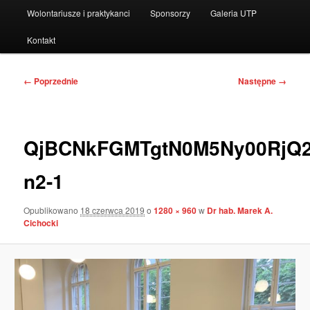
Wolontariusze i praktykanci
Sponsorzy
Galeria UTP
Kontakt
Nawigacja
← Poprzednie
Następne →
po
obrazkach
QjBCNkFGMTgtN0M5Ny00RjQ2
n2-1
Opublikowano
18 czerwca 2019
o
1280 × 960
w
Dr hab. Marek A.
Cichocki