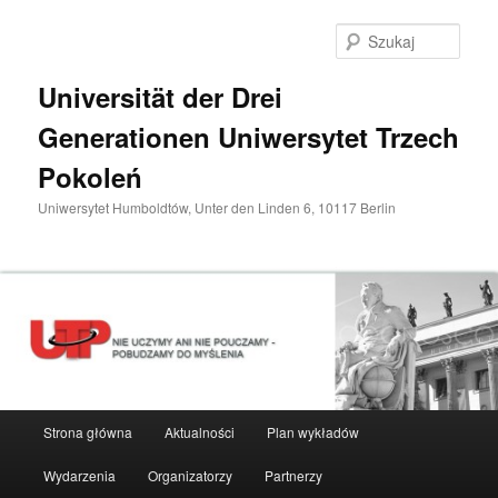
Przeskocz
do
Szuka
tekstu
Universität der Drei
Generationen Uniwersytet Trzech
Pokoleń
Uniwersytet Humboldtów, Unter den Linden 6, 10117 Berlin
Główne
Strona główna
Aktualności
Plan wykładów
menu
Wydarzenia
Organizatorzy
Partnerzy