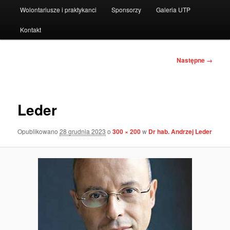
Wolontariusze i praktykanci
Sponsorzy
Galeria UTP
Kontakt
Nawigacja
Następne →
po
obrazkach
Leder
Opublikowano
28 grudnia 2023
o
300 × 200
w
Dr hab. Andrzej Leder