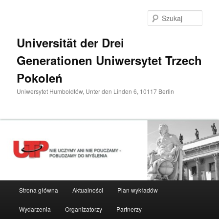
Przeskocz
do
Szuka
tekstu
Universität der Drei
Generationen Uniwersytet Trzech
Pokoleń
Uniwersytet Humboldtów, Unter den Linden 6, 10117 Berlin
Główne
Strona główna
Aktualności
Plan wykładów
menu
Wydarzenia
Organizatorzy
Partnerzy