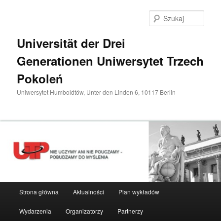
Przeskocz
do
Szuka
tekstu
Universität der Drei
Generationen Uniwersytet Trzech
Pokoleń
Uniwersytet Humboldtów, Unter den Linden 6, 10117 Berlin
Główne
Strona główna
Aktualności
Plan wykładów
menu
Wydarzenia
Organizatorzy
Partnerzy