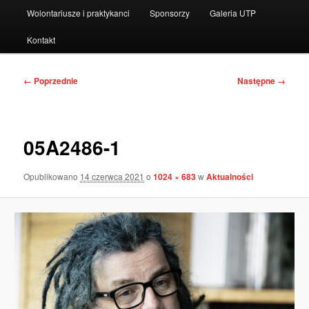
Wolontariusze i praktykanci
Sponsorzy
Galeria UTP
Kontakt
Nawigacja
← Poprzednie
Następne →
po
obrazkach
05A2486-1
Opublikowano
14 czerwca 2021
o
1024 × 683
w
Aktualności