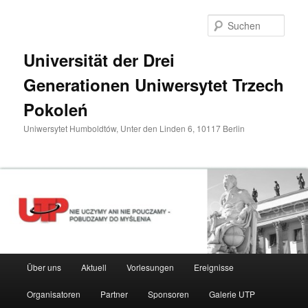
Zum
primären
Such
Inhalt
springen
Universität der Drei
Generationen Uniwersytet Trzech
Pokoleń
Uniwersytet Humboldtów, Unter den Linden 6, 10117 Berlin
Hauptmenü
Über uns
Aktuell
Vorlesungen
Ereignisse
Organisatoren
Partner
Sponsoren
Galerie UTP