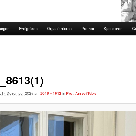
ungen
Ereignisse
Organisatoren
Partner
Sponsoren
Ga
_8613(1)
t
14 Dezember 2025
am
2016 × 1512
in
Prof. Anrzej Tobis