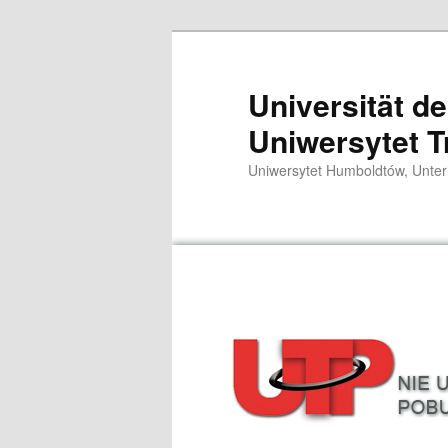
Zum
primären
Inhalt
Universität d
springen
Uniwersytet T
Uniwersytet Humboldtów, Unter