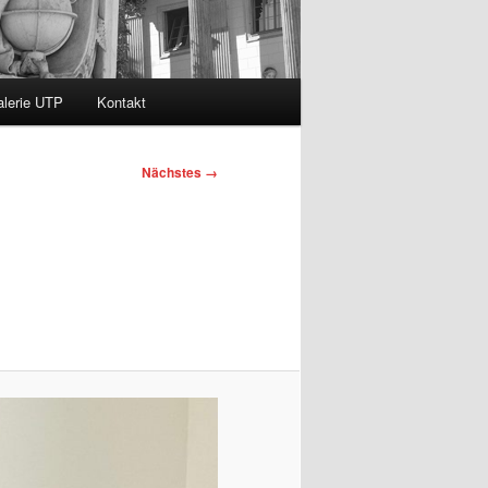
lerie UTP
Kontakt
Nächstes →