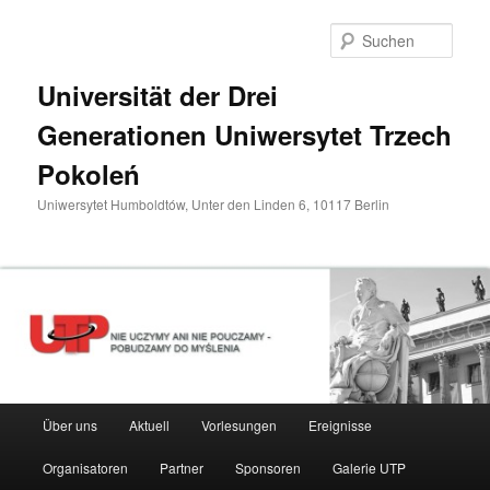
Zum
primären
Such
Inhalt
springen
Universität der Drei
Generationen Uniwersytet Trzech
Pokoleń
Uniwersytet Humboldtów, Unter den Linden 6, 10117 Berlin
Hauptmenü
Über uns
Aktuell
Vorlesungen
Ereignisse
Organisatoren
Partner
Sponsoren
Galerie UTP