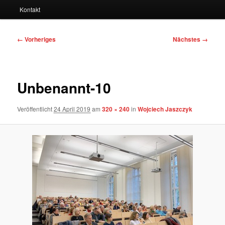
Kontakt
Bilder-
← Vorheriges
Nächstes →
Navigation
Unbenannt-10
Veröffentlicht
24 April 2019
am
320 × 240
in
Wojciech Jaszczyk