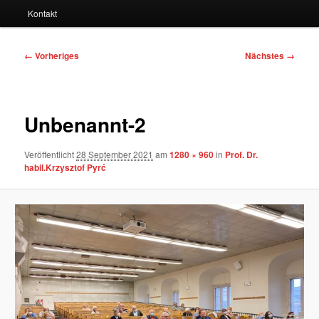
Kontakt
Bilder-
← Vorheriges
Nächstes →
Navigation
Unbenannt-2
Veröffentlicht
28 September 2021
am
1280 × 960
in
Prof. Dr.
habil.Krzysztof Pyrć