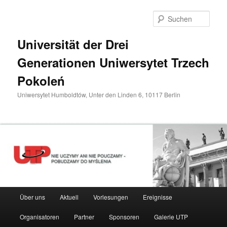
Zum
primären
Such
Inhalt
springen
Universität der Drei
Generationen Uniwersytet Trzech
Pokoleń
Uniwersytet Humboldtów, Unter den Linden 6, 10117 Berlin
Hauptmenü
Über uns
Aktuell
Vorlesungen
Ereignisse
Organisatoren
Partner
Sponsoren
Galerie UTP