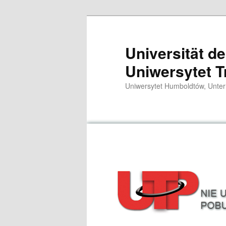
Zum
primären
Inhalt
Universität d
springen
Uniwersytet T
Uniwersytet Humboldtów, Unter