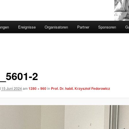
ungen
Ereignisse
Organisatoren
Partner
Sponsoren
Ga
_5601-2
t
15 Juni 2024
am
1280 × 960
in
Prof. Dr. habil. Krzysztof Fedorowicz