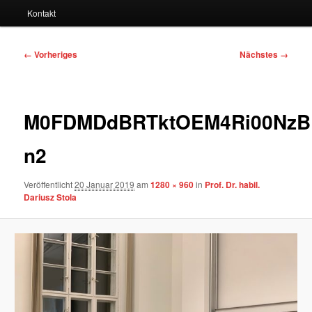
Kontakt
Bilder-
← Vorheriges
Nächstes →
Navigation
M0FDMDdBRTktOEM4Ri00NzBE
n2
Veröffentlicht
20 Januar 2019
am
1280 × 960
in
Prof. Dr. habil.
Dariusz Stola