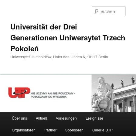
Zum
primären
Such
Inhalt
springen
Universität der Drei
Generationen Uniwersytet Trzech
Pokoleń
Uniwersytet Humboldtów, Unter den Linden 6, 10117 Berlin
Hauptmenü
Über uns
Aktuell
Vorlesungen
Ereignisse
Organisatoren
Partner
Sponsoren
Galerie UTP