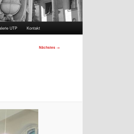
lerie UTP
Kontakt
Nächstes →