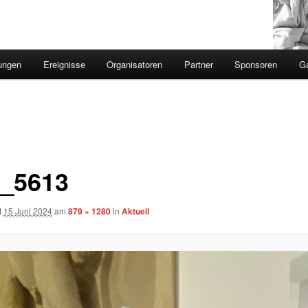
ungen
Ereignisse
Organisatoren
Partner
Sponsoren
Ga
_5613
t
15 Juni 2024
am
879 × 1280
in
Aktuell