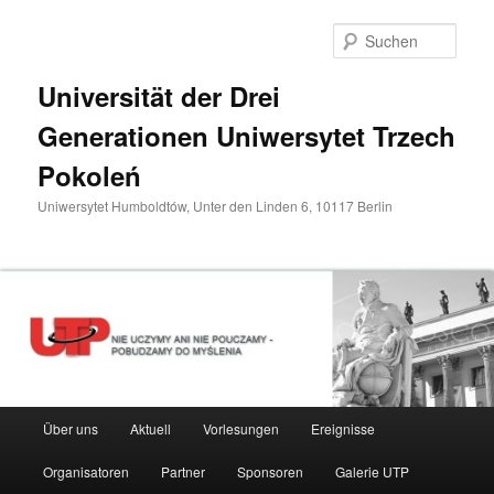
Zum
primären
Such
Inhalt
springen
Universität der Drei
Generationen Uniwersytet Trzech
Pokoleń
Uniwersytet Humboldtów, Unter den Linden 6, 10117 Berlin
Hauptmenü
Über uns
Aktuell
Vorlesungen
Ereignisse
Organisatoren
Partner
Sponsoren
Galerie UTP