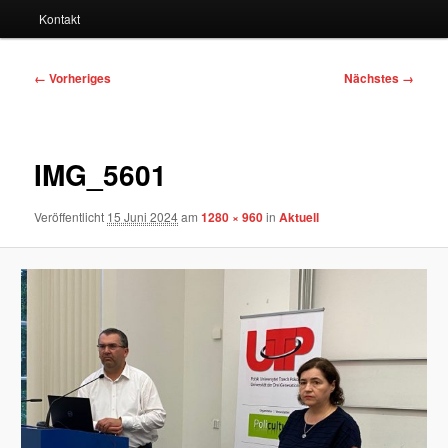
Kontakt
Bilder-
← Vorheriges
Nächstes →
Navigation
IMG_5601
Veröffentlicht
15 Juni 2024
am
1280 × 960
in
Aktuell