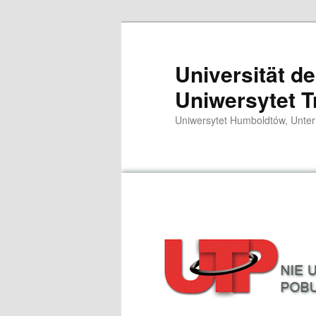
Zum
primären
Inhalt
Universität d
springen
Uniwersytet T
Uniwersytet Humboldtów, Unter