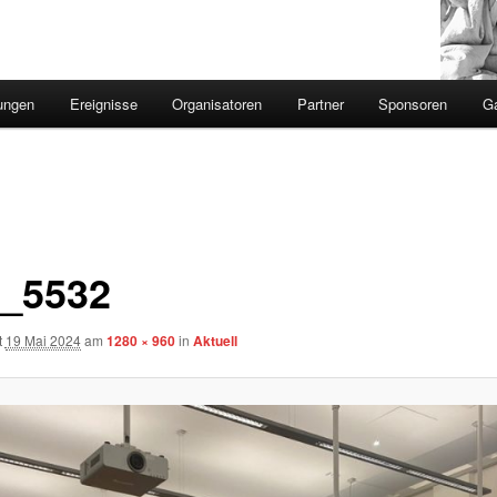
ungen
Ereignisse
Organisatoren
Partner
Sponsoren
Ga
_5532
t
19 Mai 2024
am
1280 × 960
in
Aktuell