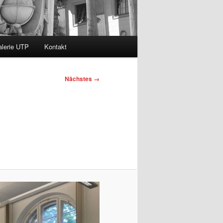
lerie UTP
Kontakt
Nächstes →