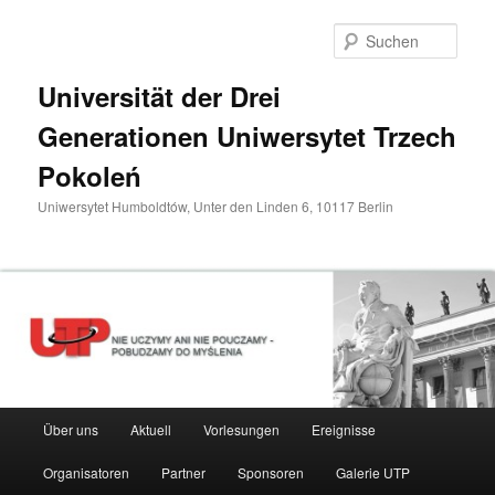
Zum
primären
Such
Inhalt
springen
Universität der Drei
Generationen Uniwersytet Trzech
Pokoleń
Uniwersytet Humboldtów, Unter den Linden 6, 10117 Berlin
Hauptmenü
Über uns
Aktuell
Vorlesungen
Ereignisse
Organisatoren
Partner
Sponsoren
Galerie UTP