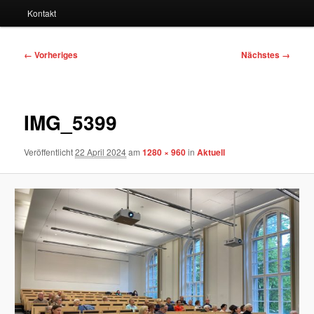
Kontakt
Bilder-
← Vorheriges
Nächstes →
Navigation
IMG_5399
Veröffentlicht
22 April 2024
am
1280 × 960
in
Aktuell