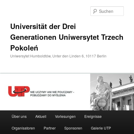
Zum
primären
Such
Inhalt
springen
Universität der Drei
Generationen Uniwersytet Trzech
Pokoleń
Uniwersytet Humboldtów, Unter den Linden 6, 10117 Berlin
Hauptmenü
Über uns
Aktuell
Vorlesungen
Ereignisse
Organisatoren
Partner
Sponsoren
Galerie UTP