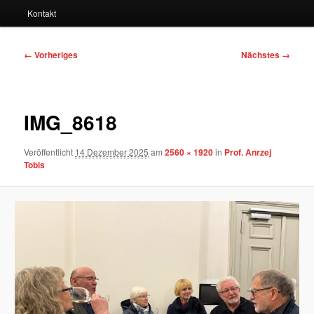
Kontakt
Bilder-
← Vorheriges
Nächstes →
Navigation
IMG_8618
Veröffentlicht
14 Dezember 2025
am
2560 × 1920
in
Prof. Anrzej
Tobis