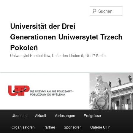
Zum
primären
Such
Inhalt
springen
Universität der Drei
Generationen Uniwersytet Trzech
Pokoleń
Uniwersytet Humboldtów, Unter den Linden 6, 10117 Berlin
Hauptmenü
Über uns
Aktuell
Vorlesungen
Ereignisse
Organisatoren
Partner
Sponsoren
Galerie UTP