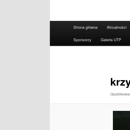
Główne
Strona główna
Aktualności
menu
Sponsorzy
Galeria UTP
Nawigacja
po
obrazkach
krz
Opublikow