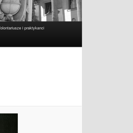
olontariusze i praktykanci