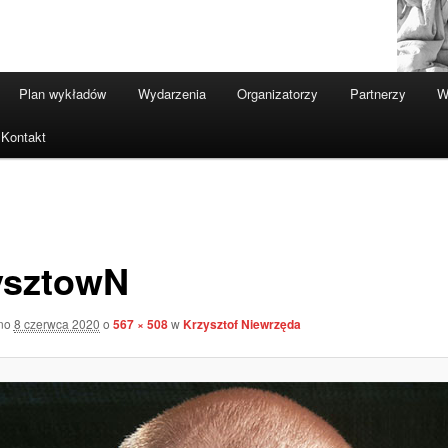
Plan wykładów
Wydarzenia
Organizatorzy
Partnerzy
W
Kontakt
ysztowN
ano
8 czerwca 2020
o
567 × 508
w
Krzysztof Niewrzęda