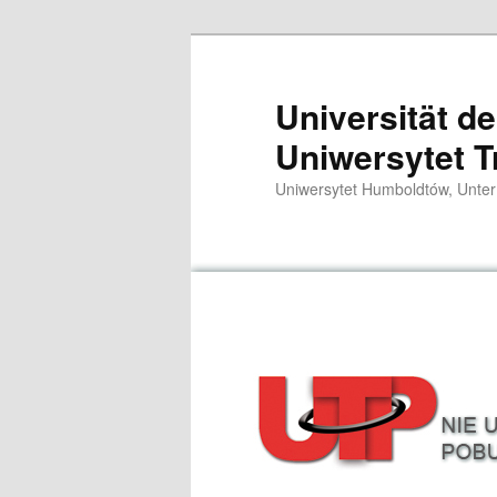
Przeskocz
do
tekstu
Universität d
Uniwersytet T
Uniwersytet Humboldtów, Unter